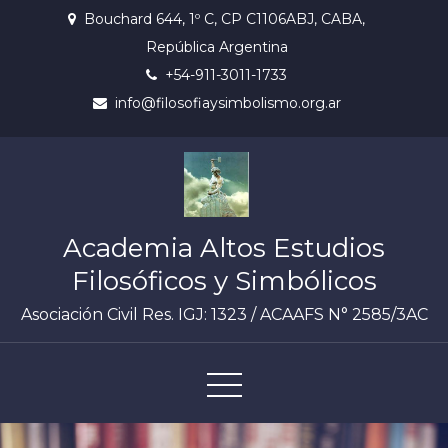
Skip
Bouchard 644, 1º C, CP C1106ABJ, CABA,
to
República Argentina
content
+54-911-3011-1733
info@filosofiaysimbolismo.org.ar
Academia Altos Estudios
Filosóficos y Simbólicos
Asociación Civil Res. IGJ: 1323 / ACAAFS N° 2585/3AC